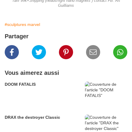
Tarif 95€+Shipping (heads/right hand magnets ) contact FB: Art
Guilliams
#sculptures marvel
Partager
Vous aimerez aussi
DOOM FATALIS
DRAX the destroyer Classic