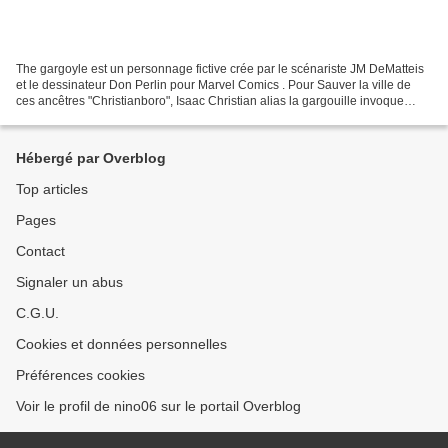
The gargoyle est un personnage fictive crée par le scénariste JM DeMatteis
et le dessinateur Don Perlin pour Marvel Comics . Pour Sauver la ville de
ces ancêtres "Christianboro", Isaac Christian alias la gargouille invoque
grace à ses connaissances mystique...
Hébergé par Overblog
Top articles
Pages
Contact
Signaler un abus
C.G.U.
Cookies et données personnelles
Préférences cookies
Voir le profil de nino06 sur le portail Overblog