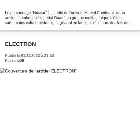
Le personnage "Hussar" fait partie de l'univers Marvel Comics et est un
ancien membre de l'Imperial Guard, un groupe multi-ethnique d'êtres
surhumains extraterrestres qui agissent en tant qu'exécuteurs des lois de
l'Empire Shi'ar. Hussar a été introduite...
ELECTRON
Publié le 01/11/2023 à 21:53
Par
nino06