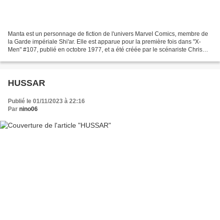
Manta est un personnage de fiction de l'univers Marvel Comics, membre de
la Garde impériale Shi'ar. Elle est apparue pour la première fois dans "X-
Men" #107, publié en octobre 1977, et a été créée par le scénariste Chris
Claremont et l'artiste Dave Cockrum....
HUSSAR
Publié le 01/11/2023 à 22:16
Par
nino06