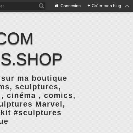
Connexion
+
Créer mon blog
.COM
S.SHOP
 sur ma boutique
ms, sculptures,
 , cinéma , comics,
ulptures Marvel,
kit #sculptures
ue