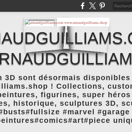
AUDGUILLIAMS
RNAUDGUILLIAM
n 3D sont désormais disponibles
liams.shop ! Collections, custo
 peintures, figurines, super héros
s, historique, sculptures 3D, sc
#busts#fullsize #marvel #garage 
peintures#comics#art#piece uniq