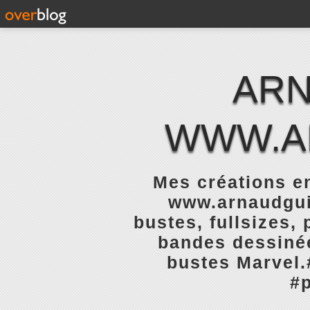
ARN
WWW.A
Mes créations e
www.arnaudguil
bustes, fullsizes,
bandes dessinée
bustes Marvel.
#