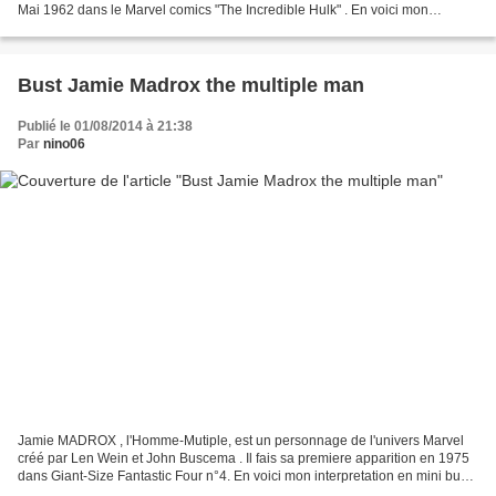
Mai 1962 dans le Marvel comics "The Incredible Hulk" . En voici mon
interpretation en buste 36 cm ....
Bust Jamie Madrox the multiple man
Publié le 01/08/2014 à 21:38
Par
nino06
Jamie MADROX , l'Homme-Mutiple, est un personnage de l'univers Marvel
créé par Len Wein et John Buscema . Il fais sa premiere apparition en 1975
dans Giant-Size Fantastic Four n°4. En voici mon interpretation en mini buste
. Le sketch il s'agit là d'une...