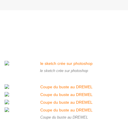
Hydroman est un super vilain de l'univers Marvel ,crée par Dennis O'
Neil et John Romita Jr ,il fait son apparition dans the Amazing Spider-
man # 212
Ce Custom est basé sur le buste de Bowen designs , l'idée étant de faire
de ce buste un fullsize en faisant surgir le personnage d'une bouche
d'égout ...ci-dessous les différentes étapes de création de ce custom.
le sketch crée sur photoshop
Coupe du buste au DREMEL