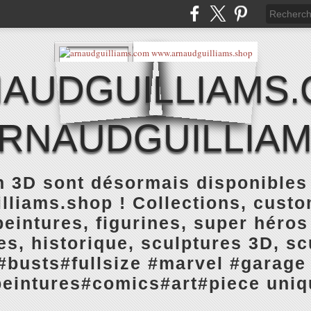
AUDGUILLIAMS
RNAUDGUILLIAM
n 3D sont désormais disponibles
liams.shop ! Collections, custo
 peintures, figurines, super héros
s, historique, sculptures 3D, sc
#busts#fullsize #marvel #garage 
peintures#comics#art#piece uniq