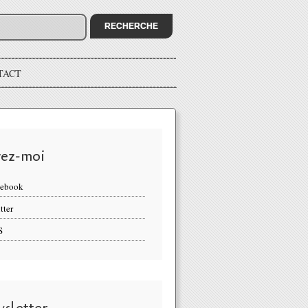
TACT
vez-moi
cebook
tter
S