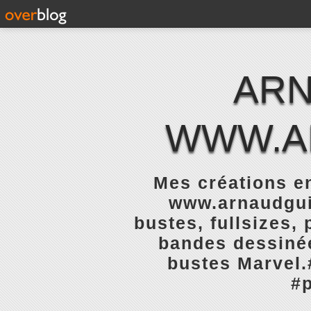
ARN
WWW.A
Mes créations e
www.arnaudguil
bustes, fullsizes,
bandes dessinée
bustes Marvel.
#