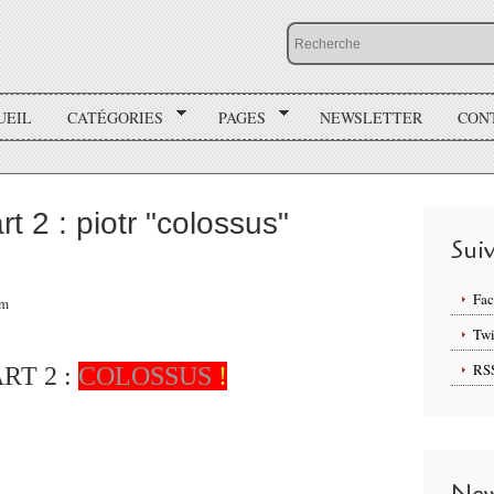
UEIL
CATÉGORIES
PAGES
NEWSLETTER
CON
t 2 : piotr "colossus"
Sui
Fa
pm
Twi
RS
T 2 :
COLOSSUS
!