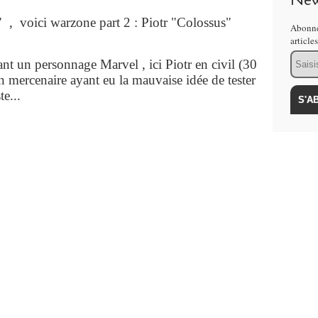
New
" , voici warzone part 2 : Piotr "Colossus"
Abonne
article
Email
tant un personnage Marvel , ici Piotr en civil (30
mercenaire ayant eu la mauvaise idée de tester
e...