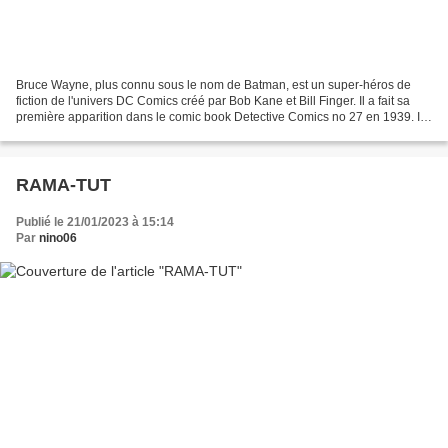
Bruce Wayne, plus connu sous le nom de Batman, est un super-héros de
fiction de l'univers DC Comics créé par Bob Kane et Bill Finger. Il a fait sa
première apparition dans le comic book Detective Comics no 27 en 1939. Il
est un simple humain qui a décidé...
RAMA-TUT
Publié le 21/01/2023 à 15:14
Par
nino06