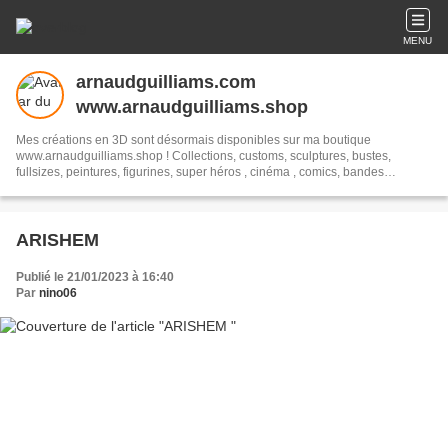
MENU
arnaudguilliams.com
www.arnaudguilliams.shop
Mes créations en 3D sont désormais disponibles sur ma boutique
www.arnaudguilliams.shop ! Collections, customs, sculptures, bustes,
fullsizes, peintures, figurines, super héros , cinéma , comics, bandes
dessinées, historique, sculptures 3D, sculptures Marvel, bustes
Marvel.#busts#fullsize #marvel #garage kit #sculptures
#peintures#comics#art#piece unique
ARISHEM
Publié le 21/01/2023 à 16:40
Par
nino06