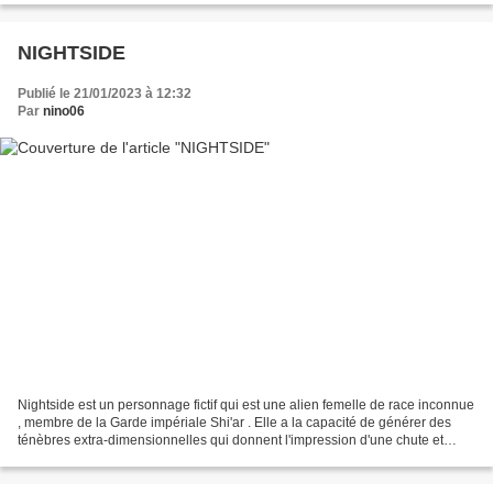
NIGHTSIDE
Publié le 21/01/2023 à 12:32
Par
nino06
Nightside est un personnage fictif qui est une alien femelle de race inconnue
, membre de la Garde impériale Shi'ar . Elle a la capacité de générer des
ténèbres extra-dimensionnelles qui donnent l'impression d'une chute et
provoquent des cauchemars. Elle...