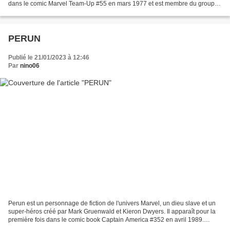
dans le comic Marvel Team-Up #55 en mars 1977 et est membre du groupe
des Doyens de l'univers. Il a...
PERUN
Publié le 21/01/2023 à 12:46
Par
nino06
Perun est un personnage de fiction de l'univers Marvel, un dieu slave et un
super-héros créé par Mark Gruenwald et Kieron Dwyers. Il apparaît pour la
première fois dans le comic book Captain America #352 en avril 1989.
Inspiré de la divinité slave Péroun,...