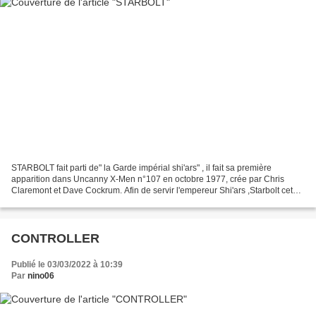
STARBOLT fait parti de" la Garde impérial shi'ars" , il fait sa première
apparition dans Uncanny X-Men n°107 en octobre 1977, crée par Chris
Claremont et Dave Cockrum. Afin de servir l'empereur Shi'ars ,Starbolt cet
extraterrestre dont l'origine est inconnue...
CONTROLLER
Publié le 03/03/2022 à 10:39
Par
nino06