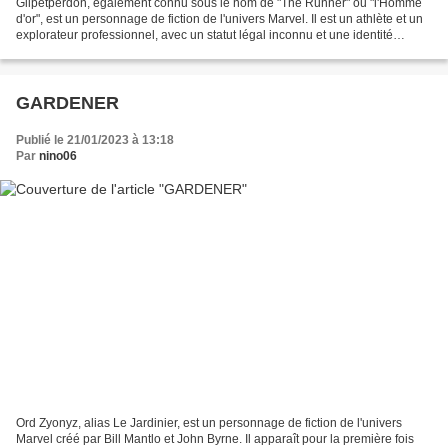
Gilpetperdon, également connu sous le nom de "The Runner" ou "l'Homme
d'or", est un personnage de fiction de l'univers Marvel. Il est un athlète et un
explorateur professionnel, avec un statut légal inconnu et une identité
secrète. Il est originaire d'une...
GARDENER
Publié le 21/01/2023 à 13:18
Par
nino06
Ord Zyonyz, alias Le Jardinier, est un personnage de fiction de l'univers
Marvel créé par Bill Mantlo et John Byrne. Il apparaît pour la première fois