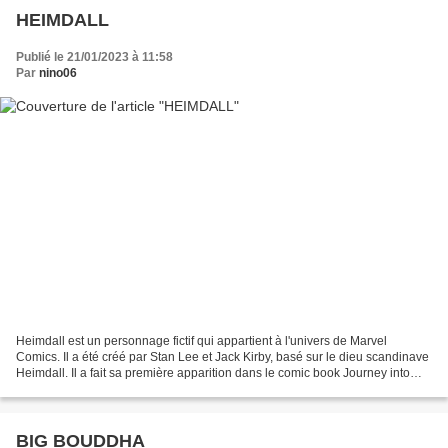
HEIMDALL
Publié le 21/01/2023 à 11:58
Par
nino06
Heimdall est un personnage fictif qui appartient à l'univers de Marvel
Comics. Il a été créé par Stan Lee et Jack Kirby, basé sur le dieu scandinave
Heimdall. Il a fait sa première apparition dans le comic book Journey into
Mystery #85 en octobre 1962....
BIG BOUDDHA