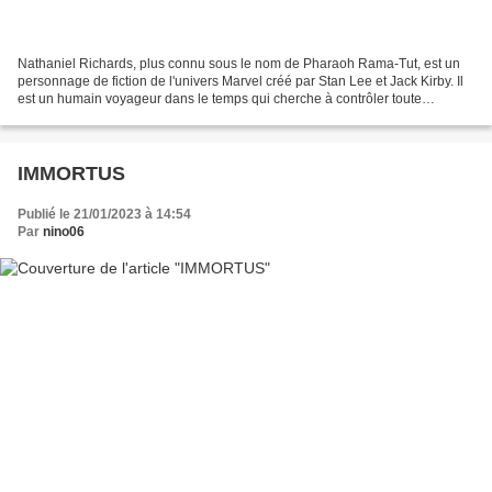
Nathaniel Richards, plus connu sous le nom de Pharaoh Rama-Tut, est un
personnage de fiction de l'univers Marvel créé par Stan Lee et Jack Kirby. Il
est un humain voyageur dans le temps qui cherche à contrôler toute
l'histoire. Il est également connu...
IMMORTUS
Publié le 21/01/2023 à 14:54
Par
nino06