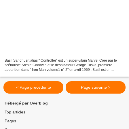
Basil Sandhusrt alias " Controller" est un super-vilain Marvel Créé par le
scénariste Archie Goodwin et le dessinateur George Tuska ,première
apparition dans " Iron Man volume1 n° 2" en avril 1969 . Basil est un
chercheur dans le domaine de la chimie...
< Page précédente
Page suivante >
Hébergé par Overblog
Top articles
Pages