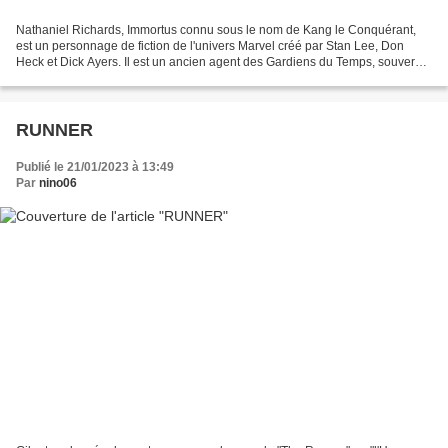
Nathaniel Richards, Immortus connu sous le nom de Kang le Conquérant,
est un personnage de fiction de l'univers Marvel créé par Stan Lee, Don
Heck et Dick Ayers. Il est un ancien agent des Gardiens du Temps, souverain
des Limbes et un conquérant d'autrefois....
RUNNER
Publié le 21/01/2023 à 13:49
Par
nino06