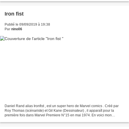
Iron fist
Publié le 09/09/2019 à 19:38
Par
nino06
Daniel Rand alias Ironfist , est un super hero de Marvel comics . Créé par
Roy Thomas (scénariste) et Gil Kane (Dessinateur) , il apparaît pour la
première fois dans Marvel Premiere N°15 en mai 1974. En voici mon
interprétation en bust 3D. Prix buste...