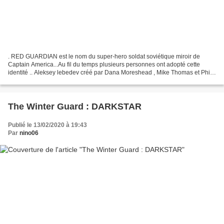
. RED GUARDIAN est le nom du super-hero soldat soviétique miroir de
Captain America...Au fil du temps plusieurs personnes ont adopté cette
identité .. Aleksey lebedev créé par Dana Moreshead , Mike Thomas et Phil
Ester .....apparait la premiere fois dans...
The Winter Guard : DARKSTAR
Publié le 13/02/2020 à 19:43
Par
nino06