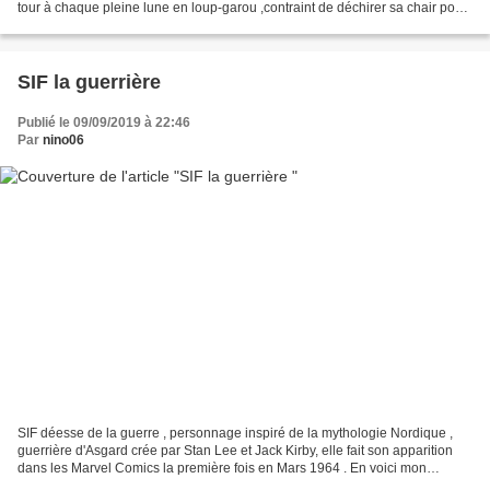
tour à chaque pleine lune en loup-garou ,contraint de déchirer sa chair pour
laisser sortir la bête.. Prix...
SIF la guerrière
Publié le 09/09/2019 à 22:46
Par
nino06
SIF déesse de la guerre , personnage inspiré de la mythologie Nordique ,
guerrière d'Asgard crée par Stan Lee et Jack Kirby, elle fait son apparition
dans les Marvel Comics la première fois en Mars 1964 . En voici mon
interprétation en buste 3D. Prix...