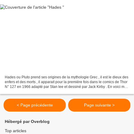
Hades ou Pluto prend ses origines de la mythologie Grec , il est le dieux des
enfers et des morts , il apparait pour la première fois dans le comics de Thor
N° 127 en 1966 adapté par Stan lee et dessiné par Jack Kirby . En voici mon
adaptation en Buste...
< Page précédente
Page suivante >
Hébergé par Overblog
Top articles