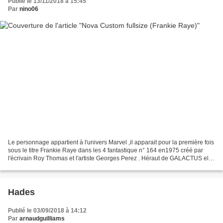
Publié le 13/11/2018 à 15:45
Par
nino06
Le personnage appartient à l'univers Marvel ,il apparait pour la première fois
sous le titre Frankie Raye dans les 4 fantastique n° 164 en1975 créé par
l'écrivain Roy Thomas et l'artiste Georges Perez . Héraut de GALACTUS elle
prendra alors le nom de...
Hades
Publié le 03/09/2018 à 14:12
Par
arnaudguilliams