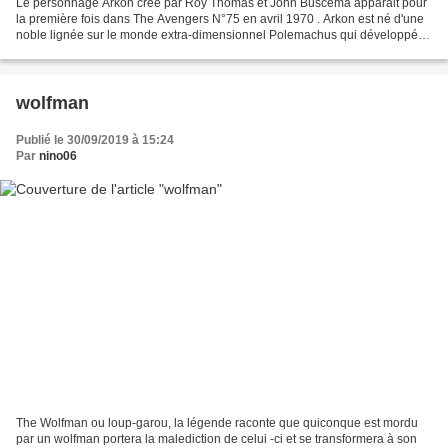
Le personnage Arkon créé par Roy Thomas et John Buscema apparait pour
la première fois dans The Avengers N°75 en avril 1970 . Arkon est né d'une
noble lignée sur le monde extra-dimensionnel Polemachus qui développé
une culture qui glorifie la guerre ....
wolfman
Publié le 30/09/2019 à 15:24
Par
nino06
The Wolfman ou loup-garou, la légende raconte que quiconque est mordu
par un wolfman portera la malediction de celui -ci et se transformera à son