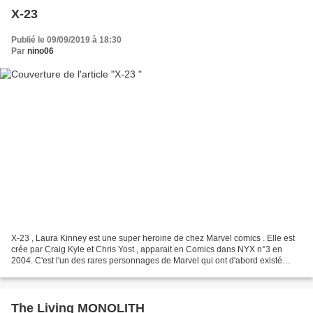
X-23
Publié le 09/09/2019 à 18:30
Par
nino06
X-23 , Laura Kinney est une super heroine de chez Marvel comics . Elle est
crée par Craig Kyle et Chris Yost , apparait en Comics dans NYX n°3 en
2004. C'est l'un des rares personnages de Marvel qui ont d'abord existé
dans un dessin animé en 2003 avant...
The Living MONOLITH