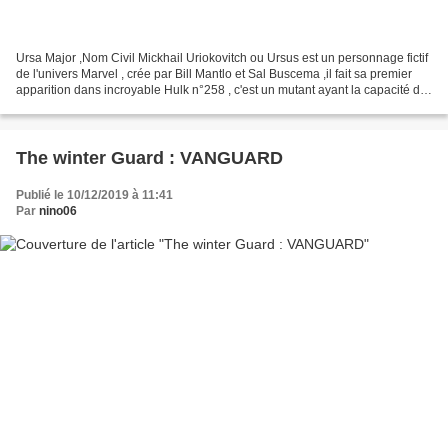
Ursa Major ,Nom Civil Mickhail Uriokovitch ou Ursus est un personnage fictif
de l'univers Marvel , crée par Bill Mantlo et Sal Buscema ,il fait sa premier
apparition dans incroyable Hulk n°258 , c'est un mutant ayant la capacité de
se transformer en ours...
The winter Guard : VANGUARD
Publié le 10/12/2019 à 11:41
Par
nino06