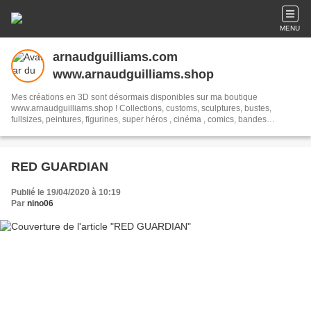
MENU
arnaudguilliams.com
www.arnaudguilliams.shop
Mes créations en 3D sont désormais disponibles sur ma boutique
www.arnaudguilliams.shop ! Collections, customs, sculptures, bustes,
fullsizes, peintures, figurines, super héros , cinéma , comics, bandes
dessinées, historique, sculptures 3D, sculptures Marvel, bustes
Marvel.#busts#fullsize #marvel #garage kit #sculptures
#peintures#comics#art#piece unique
RED GUARDIAN
Publié le 19/04/2020 à 10:19
Par
nino06