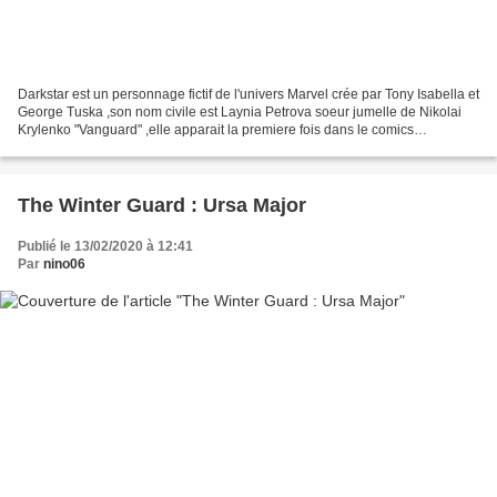
Darkstar est un personnage fictif de l'univers Marvel crée par Tony Isabella et
George Tuska ,son nom civile est Laynia Petrova soeur jumelle de Nikolai
Krylenko "Vanguard" ,elle apparait la premiere fois dans le comics
Champions n° 07 en aout 1976. Darkstar...
The Winter Guard : Ursa Major
Publié le 13/02/2020 à 12:41
Par
nino06