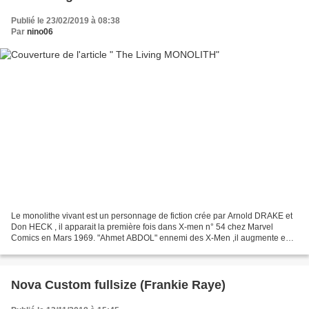
Publié le 23/02/2019 à 08:38
Par
nino06
Le monolithe vivant est un personnage de fiction crée par Arnold DRAKE et
Don HECK , il apparait la première fois dans X-men n° 54 chez Marvel
Comics en Mars 1969. "Ahmet ABDOL" ennemi des X-Men ,il augmente en
masse, en taille et en puissance ,utilisant...
Nova Custom fullsize (Frankie Raye)